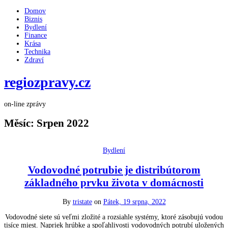
Domov
Biznis
Bydlení
Finance
Krása
Technika
Zdraví
regiozpravy.cz
on-line zprávy
Měsíc:
Srpen 2022
Bydlení
Vodovodné potrubie je distribútorom
základného prvku života v domácnosti
By
tristate
on
Pátek, 19 srpna, 2022
Vodovodné siete sú veľmi zložité a rozsiahle systémy, ktoré zásobujú vodou
tisíce miest. Napriek hrúbke a spoľahlivosti vodovodných potrubí uložených