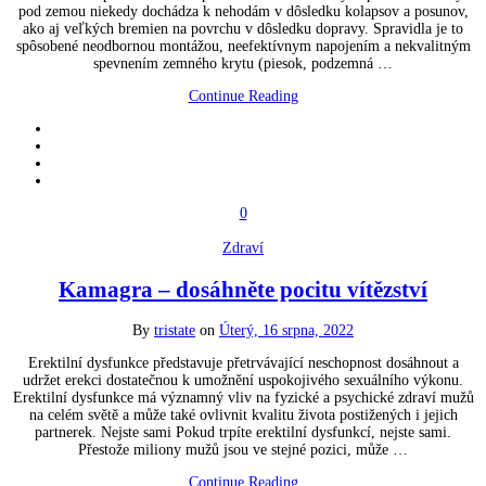
pod zemou niekedy dochádza k nehodám v dôsledku kolapsov a posunov,
ako aj veľkých bremien na povrchu v dôsledku dopravy. Spravidla je to
spôsobené neodbornou montážou, neefektívnym napojením a nekvalitným
spevnením zemného krytu (piesok, podzemná …
Continue Reading
0
Zdraví
Kamagra – dosáhněte pocitu vítězství
By
tristate
on
Úterý, 16 srpna, 2022
Erektilní dysfunkce představuje přetrvávající neschopnost dosáhnout a
udržet erekci dostatečnou k umožnění uspokojivého sexuálního výkonu.
Erektilní dysfunkce má významný vliv na fyzické a psychické zdraví mužů
na celém světě a může také ovlivnit kvalitu života postižených i jejich
partnerek. Nejste sami Pokud trpíte erektilní dysfunkcí, nejste sami.
Přestože miliony mužů jsou ve stejné pozici, může …
Continue Reading