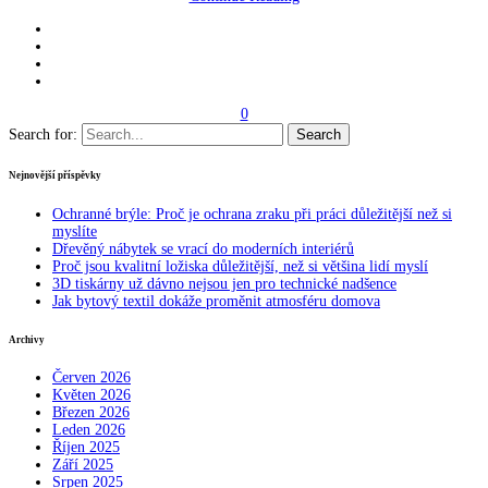
0
Search for:
Nejnovější příspěvky
Ochranné brýle: Proč je ochrana zraku při práci důležitější než si
myslíte
Dřevěný nábytek se vrací do moderních interiérů
Proč jsou kvalitní ložiska důležitější, než si většina lidí myslí
3D tiskárny už dávno nejsou jen pro technické nadšence
Jak bytový textil dokáže proměnit atmosféru domova
Archivy
Červen 2026
Květen 2026
Březen 2026
Leden 2026
Říjen 2025
Září 2025
Srpen 2025