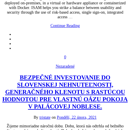
deployed on-premises, in a virtual or hardware appliance or containerized
with Docker. ISAM helps you strike a balance between usability and
security through the use of risk-based access, single sign-on, integrated
access …
Continue Reading
0
Nezaradené
BEZPEČNÉ INVESTOVANIE DO
SLOVENSKEJ NEHNUTEĽNOSTI,
GENERAČNÉHO KLENOTU S RASTÚCOU
HODNOTOU PRE VLASTNÚ OÁZU POKOJA
V PALÁCOVEJ NOBLESE.
By
tristate
on
Pondělí, 22 února, 2021
Žijeme mimoriadne náročnú dobu. Dobu, ktorá nás odtrhla od bežného