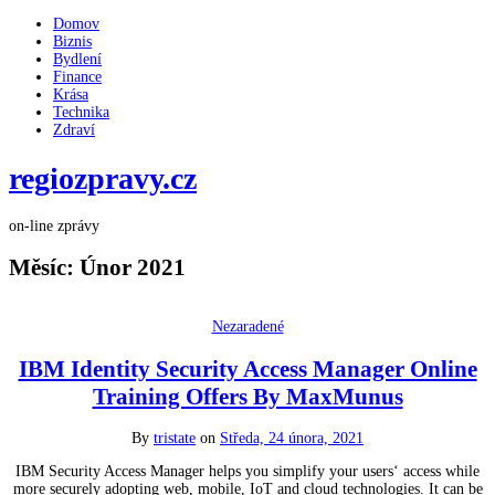
Domov
Biznis
Bydlení
Finance
Krása
Technika
Zdraví
regiozpravy.cz
on-line zprávy
Měsíc:
Únor 2021
Nezaradené
IBM Identity Security Access Manager Online
Training Offers By MaxMunus
By
tristate
on
Středa, 24 února, 2021
IBM Security Access Manager helps you simplify your users‘ access while
more securely adopting web, mobile, IoT and cloud technologies. It can be