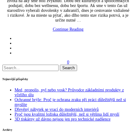
života na aký sme boli zvyknutí. Dobu bez kultúrnych a spoločenských
podujatí, dobu bez wellnessu, dobu bez športu. Ak sme v tento čas už
starostlivo vyberali dovolenky v zahraničí, dnes je cestovanie vzdialené
i rizikové. Je na mieste sa pýtať, ako dlho tento stav rizika potrvá, a je
určite nutné …
Continue Reading
0
Search
for:
Nejnovější příspěvky
Med, propolis, pyl nebo vosk? Průvodce základními produkty z
včelího úlu
Ochranné brýle: Proč je ochrana zraku při práci důležitější než si
myslíte
Dřevěný nábytek se vrací do moderních interiérů
Proč jsou kvalitní ložiska důležitější, než si většina lidí myslí
3D tiskárny už dávno nejsou jen pro technické nadšence
Archivy