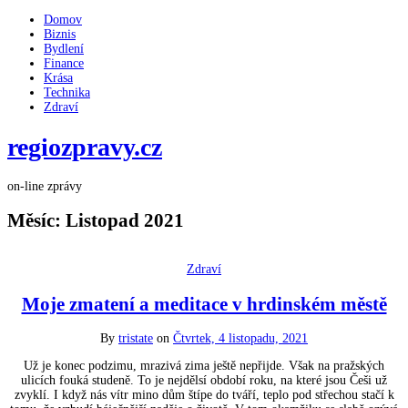
Domov
Biznis
Bydlení
Finance
Krása
Technika
Zdraví
regiozpravy.cz
on-line zprávy
Měsíc:
Listopad 2021
Zdraví
Moje zmatení a meditace v hrdinském městě
By
tristate
on
Čtvrtek, 4 listopadu, 2021
Už je konec podzimu, mrazivá zima ještě nepřijde. Však na pražských
ulicích fouká studeně. To je nejdělsí období roku, na které jsou Češi už
zvyklí. I když nás vítr mino dům štípe do tváří, teplo pod střechou stačí k