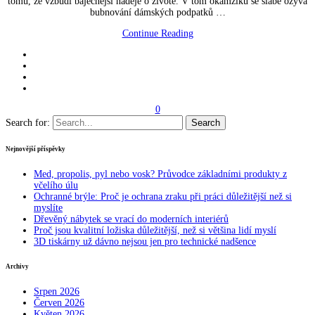
tomu, že vzbudí báječnější naděje o životě. V tom okamžiku se slabě ozývá
bubnování dámských podpatků …
Continue Reading
0
Search for:
Nejnovější příspěvky
Med, propolis, pyl nebo vosk? Průvodce základními produkty z
včelího úlu
Ochranné brýle: Proč je ochrana zraku při práci důležitější než si
myslíte
Dřevěný nábytek se vrací do moderních interiérů
Proč jsou kvalitní ložiska důležitější, než si většina lidí myslí
3D tiskárny už dávno nejsou jen pro technické nadšence
Archivy
Srpen 2026
Červen 2026
Květen 2026